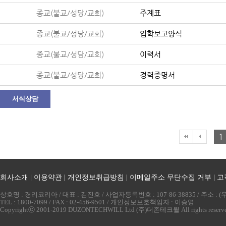
종교(불교/성당/교회)
주계표
종교(불교/성당/교회)
입학보고양식
종교(불교/성당/교회)
이력서
종교(불교/성당/교회)
경력증명서
서식상담
1
회사소개
|
이용약관
|
개인정보취급방침
|
이메일주소 무단수집 거부
|
고
상호명 : 경리코리아 / 대표 : 김진호 / 사업자등록번호 : 107-86-38835 / 주소 
TEL : 1800-7099 / FAX : 02-456-9501 / 개인정보보호책임자 : 이승영
Copyrightⓒ 2001-2019 DUZONTECHWILL Ltd (주)더존테크윌 All rights reserv