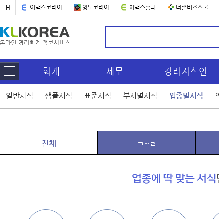
H
이택스코리아
양도코리아
이택스홈피
더존비즈스쿨
회계
세무
경리지식인
일반서식
샘플서식
표준서식
부서별서식
업종별서식
전체
ㄱ~ㄹ