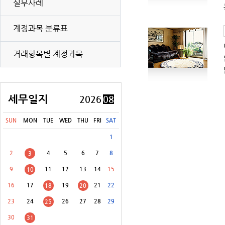
실무사례
계정과목 분류표
[8월 31일(월)]
개별소비세(농특세·교육세 포함) 신고납부(유류 등)
거래항목별 계정과목
[8월 31일(월)]
교통·에너지·환경세(교육세 포함) 신고납부
[8월 31일(월)]
증권거래세 신고납부(전자등록기관 등·금융투자업자 제외)
[8월 31일(월)]
교육세(금융·보험업자) 중간예납
세무일지
2026
08
[8월 31일(월)]
주민세(지방교육세 포함) 납부
SUN
MON
TUE
WED
THU
FRI
SAT
[8월 31일(월)]
주민세(지방교육세 포함) 신고납부 등
1
2
4
5
6
7
8
3
9
11
12
13
14
15
10
16
17
19
21
22
18
20
23
24
26
27
28
29
25
30
31