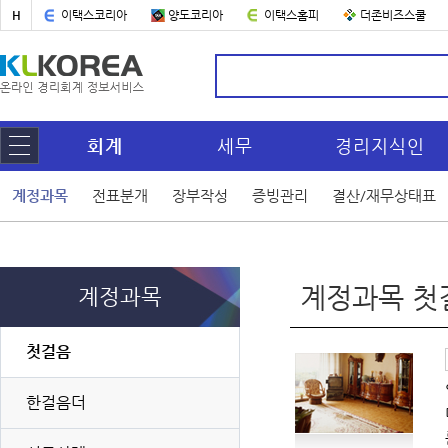
H
이택스코리아
양도코리아
이택스홈피
더존비즈스쿨
회계
세무
경리지식인
계정과목
전표분개
장부작성
증빙관리
결산/재무상태표
계정과목 첫
계정과목
첫걸음
한걸음더