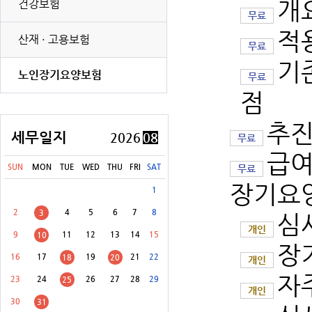
개
건강보험
무료
적
산재 · 고용보험
무료
[8월 31일(월)]
개별소비세(농특세·교육세 포함) 신고납부(유류 등)
기
노인장기요양보험
[8월 31일(월)]
교통·에너지·환경세(교육세 포함) 신고납부
무료
점
[8월 31일(월)]
증권거래세 신고납부(전자등록기관 등·금융투자업자 제외)
추
[8월 31일(월)]
교육세(금융·보험업자) 중간예납
세무일지
2026
08
무료
급여
[8월 31일(월)]
주민세(지방교육세 포함) 납부
SUN
MON
TUE
WED
THU
FRI
SAT
무료
장기요
[8월 31일(월)]
주민세(지방교육세 포함) 신고납부 등
1
2
4
5
6
7
8
3
심
개인
9
11
12
13
14
15
10
장
16
17
19
21
22
18
20
개인
자
23
24
26
27
28
29
25
개인
30
31