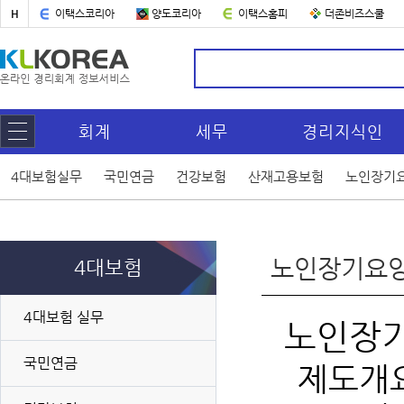
H
이택스코리아
양도코리아
이택스홈피
더존비즈스쿨
회계
세무
경리지식인
4대보험실무
국민연금
건강보험
산재고용보험
노인장기
노인장기요
4대보험
4대보험 실무
노인장
국민연금
제도개