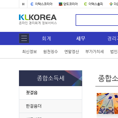
H
이택스코리아
양도코리아
이택스홈피
더
회계
세무
경리
최신정보
원천징수
연말정산
부가가치세
법인
종합소
종합소득세
첫걸음
한걸음더