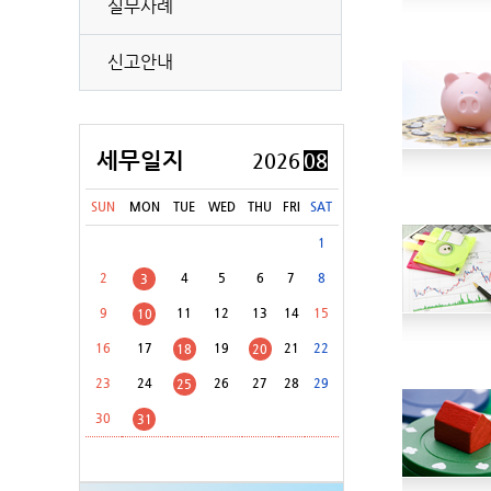
실무사례
[8월 31일(월)]
개별소비세(농특세·교육세 포함) 신고납부(유류 등)
신고안내
[8월 31일(월)]
교통·에너지·환경세(교육세 포함) 신고납부
[8월 31일(월)]
증권거래세 신고납부(전자등록기관 등·금융투자업자 제외)
[8월 31일(월)]
교육세(금융·보험업자) 중간예납
세무일지
2026
08
[8월 31일(월)]
주민세(지방교육세 포함) 납부
SUN
MON
TUE
WED
THU
FRI
SAT
[8월 31일(월)]
주민세(지방교육세 포함) 신고납부 등
1
2
4
5
6
7
8
3
9
11
12
13
14
15
10
16
17
19
21
22
18
20
23
24
26
27
28
29
25
30
31