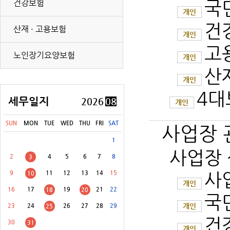
국
건강보험
개인
건
산재 · 고용보험
개인
[8월 31일(월)]
개별소비세(농특세·교육세 포함) 신고납부(유류 등)
고
노인장기요양보험
[8월 31일(월)]
교통·에너지·환경세(교육세 포함) 신고납부
개인
산
[8월 31일(월)]
증권거래세 신고납부(전자등록기관 등·금융투자업자 제외)
개인
4대
[8월 31일(월)]
교육세(금융·보험업자) 중간예납
세무일지
2026
08
개인
[8월 31일(월)]
주민세(지방교육세 포함) 납부
SUN
MON
TUE
WED
THU
FRI
SAT
사업장 
[8월 31일(월)]
주민세(지방교육세 포함) 신고납부 등
1
사업장 
2
4
5
6
7
8
3
사
9
11
12
13
14
15
10
개인
16
17
19
21
22
18
20
국
개인
23
24
26
27
28
29
25
건
30
31
개인