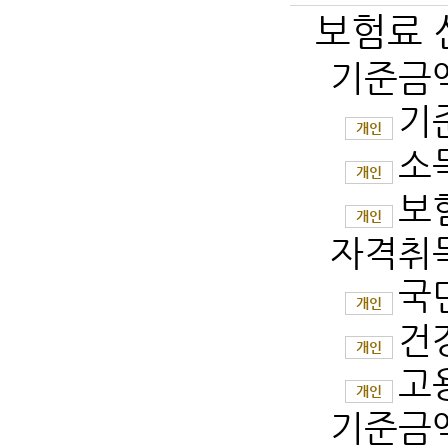
보험료 
기준금액
기
개인
소
개인
보
개인
자격취득
국
개인
건
개인
고
개인
기준금