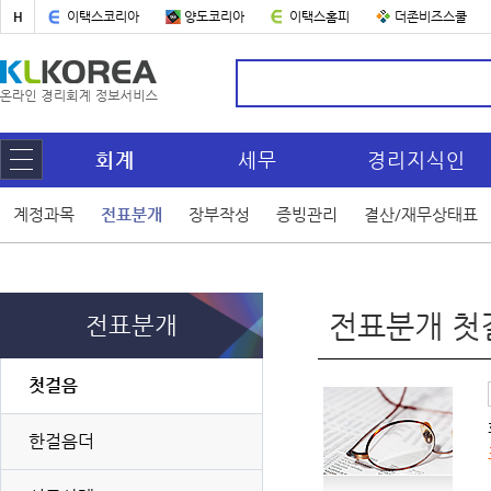
H
이택스코리아
양도코리아
이택스홈피
더존비즈스쿨
회계
세무
경리지식인
계정과목
전표분개
장부작성
증빙관리
결산/재무상태표
전표분개 첫
전표분개
첫걸음
한걸음더