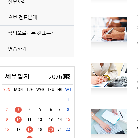
실무사례
초보 전표분개
증빙으로하는 전표분개
[8월 31일(월)]
개별소비세(농특세·교육세 포함) 신고납부(유류 등)
연습하기
[8월 31일(월)]
교통·에너지·환경세(교육세 포함) 신고납부
[8월 31일(월)]
증권거래세 신고납부(전자등록기관 등·금융투자업자 제외)
[8월 31일(월)]
교육세(금융·보험업자) 중간예납
세무일지
2026
08
[8월 31일(월)]
주민세(지방교육세 포함) 납부
SUN
MON
TUE
WED
THU
FRI
SAT
[8월 31일(월)]
주민세(지방교육세 포함) 신고납부 등
1
2
4
5
6
7
8
3
9
11
12
13
14
15
10
16
17
19
21
22
18
20