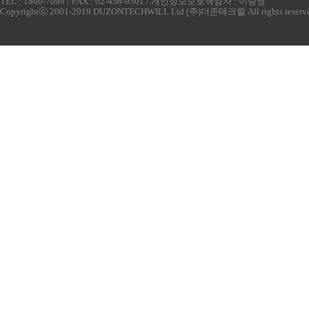
TEL : 1800-7099 / FAX : 02-456-9501 / 개인정보보호책임자 : 이승영
Copyrightⓒ 2001-2019 DUZONTECHWILL Ltd (주)더존테크윌 All rights reserv