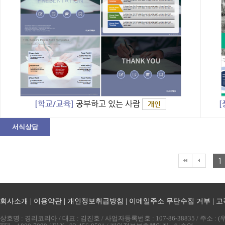
[
[학교/교육]
공부하고 있는 사람
개인
서식상담
1
회사소개
|
이용약관
|
개인정보취급방침
|
이메일주소 무단수집 거부
|
고
상호명 : 경리코리아 / 대표 : 김진호 / 사업자등록번호 : 107-86-38835 / 주소 