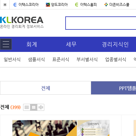
H
이택스코리아
양도코리아
이택스홈피
더존비즈스쿨
회계
세무
경리지식인
일반서식
샘플서식
표준서식
부서별서식
업종별서식
전체
PPT템
전체
(399)