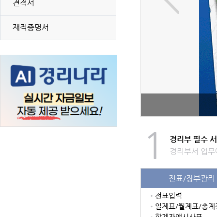
견적서
재직증명서
1
경리부 필수 서
경리부서 업무
전표/장부관리
•
전표입력
•
일계표/월계표/총계
•
합계잔액시산표