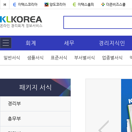
H
이택스코리아
양도코리아
이택스홈피
더존비즈스쿨
회계
세무
경리지식인
일반서식
샘플서식
표준서식
부서별서식
업종별서식
패키지 서식
경리부
총무부