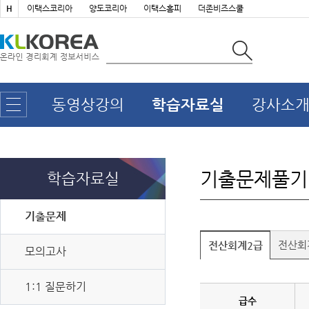
H
이택스코리아
양도코리아
이택스홈피
더존비즈스쿨
동영상강의
학습자료실
강사소
기출문제풀기
학습자료실
기출문제
전산회
전산회계2급
모의고사
[8월 31일(월)]
개별소비세(농특세·교육세 포함) 신고납부(유류 등)
[8월 31일(월)]
교통·에너지·환경세(교육세 포함) 신고납부
1:1 질문하기
급수
[8월 31일(월)]
증권거래세 신고납부(전자등록기관 등·금융투자업자 제외)