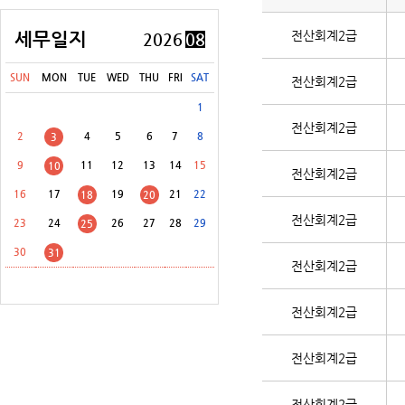
[8월 31일(월)]
교육세(금융·보험업자) 중간예납
세무일지
전산회계2급
2026
08
[8월 31일(월)]
주민세(지방교육세 포함) 납부
SUN
MON
TUE
WED
THU
FRI
SAT
전산회계2급
[8월 31일(월)]
주민세(지방교육세 포함) 신고납부 등
1
전산회계2급
2
4
5
6
7
8
3
9
11
12
13
14
15
10
전산회계2급
16
17
19
21
22
18
20
전산회계2급
23
24
26
27
28
29
25
30
31
전산회계2급
전산회계2급
전산회계2급
전산회계2급