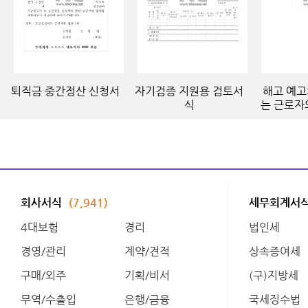
퇴직금 중간정산 신청서
자기검증 지원용 검토서
해고 예고
식
는 근로자
회사서식
(7,941)
세무회계서
4대보험
경리
법인세
경영/관리
계약/견적
상속증여세
구매/외주
기획/비서
(구)지방세
무역/수출입
은행/금융
국세징수법