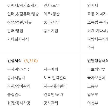
이력서/자기소개서
인사/노무
인지세
인터넷/컴퓨터/방송
제조/생산
교통·에너지
창업/정관/사규
총무/사무
조특법 특례
판매/영업
중소기업
회계·기타세
기타회사서식
지방세특례
주류
건설서식
(3,310)
민원행정서
공사계약/수주
시공계획
국토해양부
공사시방서
노무·인력관리
국가보훈처
자재/장비관리
재무/예산관리
노동부
품질관리
건축인/허가
법무부
현장/공사착공
공사관리
여성부