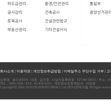
하도급관리
환경/안전관리
통일부
공사감리
건축공사
중앙선거관
토목공사
건설관련법규
부동산관리
기타건설서식
회사소개
|
이용약관
|
개인정보취급방침
|
이메일주소 무단수집 거부
|
고
상호명 : 경리코리아 / 대표 : 김진호 / 사업자등록번호 : 107-86-38835 / 주소 
TEL : 1800-7099 / FAX : 02-456-9501 / 개인정보보호책임자 : 이승영
Copyrightⓒ 2001-2019 DUZONTECHWILL Ltd (주)더존테크윌 All rights reserv