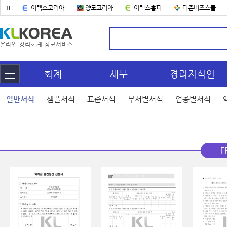
H
이택스코리아
양도코리아
이택스홈피
더존비즈스쿨
회계
세무
경리지식인
일반서식
샘플서식
표준서식
부서별서식
업종별서식
F