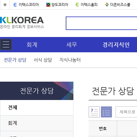
H
이택스코리아
양도코리아
이택스홈피
더존비즈스쿨
회계
세무
경리지식인
전문가 상담
서식 상담
지식나눔터
전문가 상담
전문가 상담
전체
회계
번호