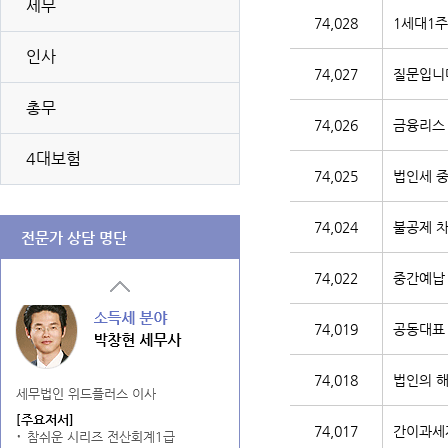
세무
74,028
1세대1
인사
74,027
질문입니
총무
74,026
금융리스 
4대보험
74,025
법인세 중
74,024
불공제 
전문가 상담 명단
74,022
중간예납
74,019
공동대표 
74,018
법인의 해
74,017
간이과세