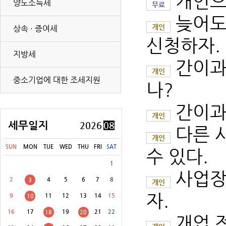
개인으
양도소득세
무료
늦어도
개인
상속 · 증여세
신청하자.
지방세
[8월 31일(월)]
개별소비세(농특세·교육세 포함) 신고납부(유류 등)
간이과
개인
중소기업에 대한 조세지원
[8월 31일(월)]
교통·에너지·환경세(교육세 포함) 신고납부
나?
[8월 31일(월)]
증권거래세 신고납부(전자등록기관 등·금융투자업자 제외)
간이과
개인
[8월 31일(월)]
교육세(금융·보험업자) 중간예납
세무일지
2026
08
다른 
개인
[8월 31일(월)]
주민세(지방교육세 포함) 납부
SUN
MON
TUE
WED
THU
FRI
SAT
수 있다.
[8월 31일(월)]
주민세(지방교육세 포함) 신고납부 등
1
사업장
2
4
5
6
7
8
3
개인
자.
9
11
12
13
14
15
10
16
17
19
21
22
18
20
개업 