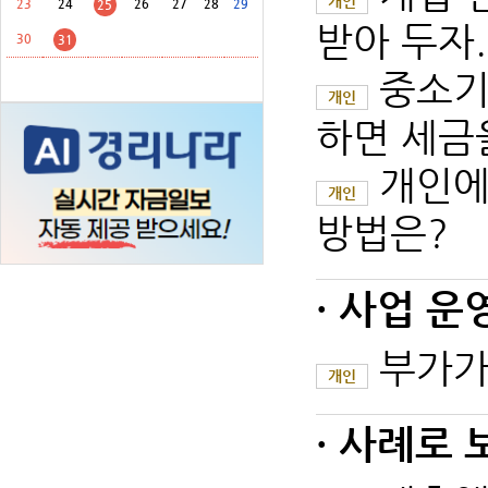
개인
23
24
26
27
28
29
25
받아 두자.
30
31
중소기
개인
하면 세금을
개인에
개인
방법은?
· 사업 운
부가가
개인
· 사례로 