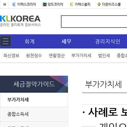
H
이택스코리아
양도코리아
이택스홈피
더존비즈스쿨
회계
세무
경리지식인
최신정보
원천징수
연말정산
부가가치세
법인세
종합
부가가치세
세금절약가이드
부가가치세
· 사례로 
종합소득세