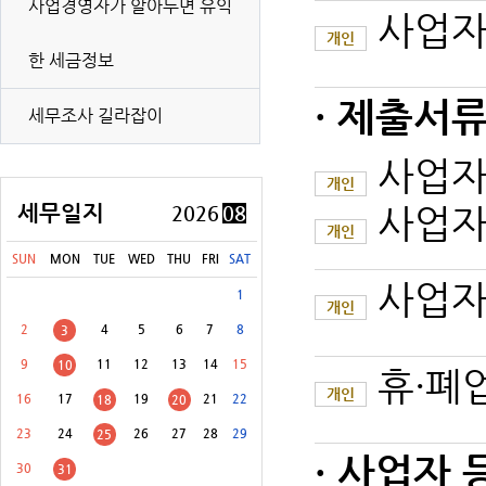
사업경영자가 알아두면 유익
사업자
개인
한 세금정보
[8월 31일(월)]
개별소비세(농특세·교육세 포함) 신고납부(유류 등)
· 제출서류
세무조사 길라잡이
[8월 31일(월)]
교통·에너지·환경세(교육세 포함) 신고납부
[8월 31일(월)]
증권거래세 신고납부(전자등록기관 등·금융투자업자 제외)
사업자
개인
[8월 31일(월)]
교육세(금융·보험업자) 중간예납
세무일지
사업자
2026
08
개인
[8월 31일(월)]
주민세(지방교육세 포함) 납부
SUN
MON
TUE
WED
THU
FRI
SAT
사업자
[8월 31일(월)]
주민세(지방교육세 포함) 신고납부 등
1
개인
2
4
5
6
7
8
3
9
11
12
13
14
15
10
휴·폐
개인
16
17
19
21
22
18
20
23
24
26
27
28
29
25
· 사업자 
30
31