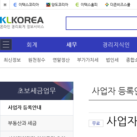
H
이택스코리아
양도코리아
이택스홈피
더존비즈스쿨
회계
세무
경리지식인
최신정보
원천징수
연말정산
부가가치세
법인세
종합
사업자 등록
초보세금업무
사업자 등록안내
사업자
부동산과 세금
무료