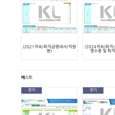
(2021귀속)퇴직금명세서(직원
(2024귀속)퇴
분)
영수증 및 퇴
베스트
경리
경리