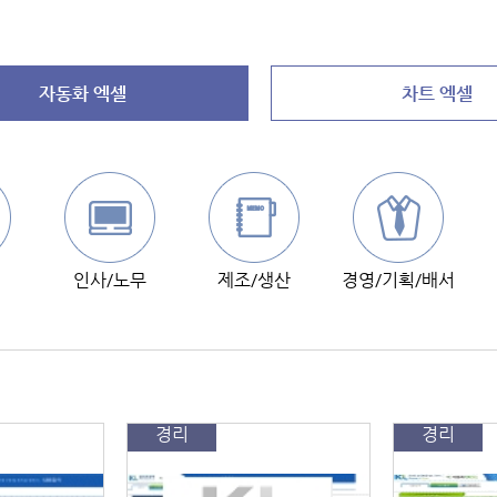
자동화 엑셀
차트 엑셀
인사/노무
제조/생산
경영/기획/배서
경리
경리