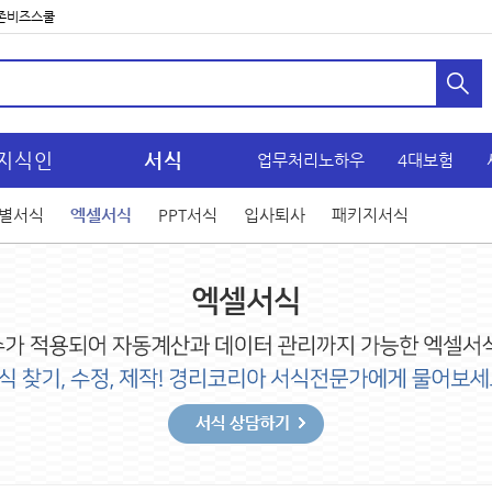
존비즈스쿨
지식인
서식
업무처리노하우
4대보험
별서식
엑셀서식
PPT서식
입사퇴사
패키지서식