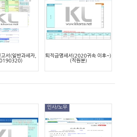
고서(일반과세자,
퇴직금명세서(2020귀속 이후~)
0190320)
(직원분)
인사/노무