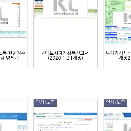
직소득 원천징수
4대보험자격취득신고서
부가가치세신
직금 명세서
(2020.1.31개정)
개정2
인사/노무
인사/노무