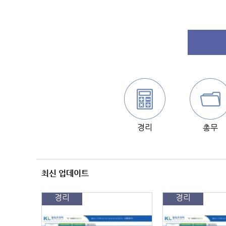
경리
총무
최신 업데이트
경리
경리