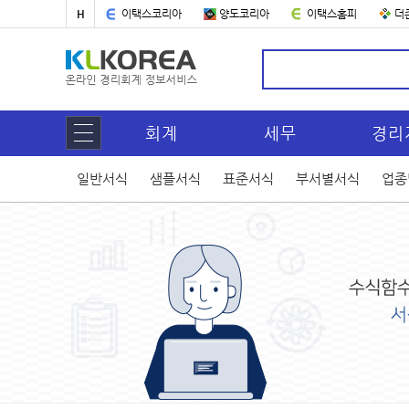
H
이택스코리아
양도코리아
이택스홈피
더
회계
세무
경리
일반서식
샘플서식
표준서식
부서별서식
업종