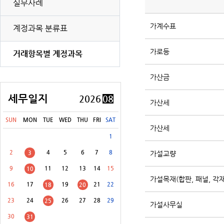
실무사례
가계수표
계정과목 분류표
[8월 31일(월)]
개별소비세(농특세·교육세 포함) 신고납부(유류 등)
가로등
거래항목별 계정과목
[8월 31일(월)]
교통·에너지·환경세(교육세 포함) 신고납부
[8월 31일(월)]
증권거래세 신고납부(전자등록기관 등·금융투자업자 제외)
가산금
[8월 31일(월)]
교육세(금융·보험업자) 중간예납
세무일지
2026
08
가산세
[8월 31일(월)]
주민세(지방교육세 포함) 납부
SUN
MON
TUE
WED
THU
FRI
SAT
가산세
[8월 31일(월)]
주민세(지방교육세 포함) 신고납부 등
1
2
4
5
6
7
8
3
가설교량
9
11
12
13
14
15
10
가설목재(합판, 패널, 각재
16
17
19
21
22
18
20
23
24
26
27
28
29
25
가설사무실
30
31