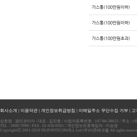
가스통(100만원이하)
가스통(100만원이하)
가스통(100만원초과)
회사소개
|
이용약관
|
개인정보취급방침
|
이메일주소 무단수집 거부
|
고
상호명 : 경리코리아 / 대표 : 김진호 / 사업자등록번호 : 107-86-38835 / 주소 
TEL : 1800-7099 / FAX : 02-456-9501 / 개인정보보호책임자 : 이승영
Copyrightⓒ 2001-2019 DUZONTECHWILL Ltd (주)더존테크윌 All rights reserv