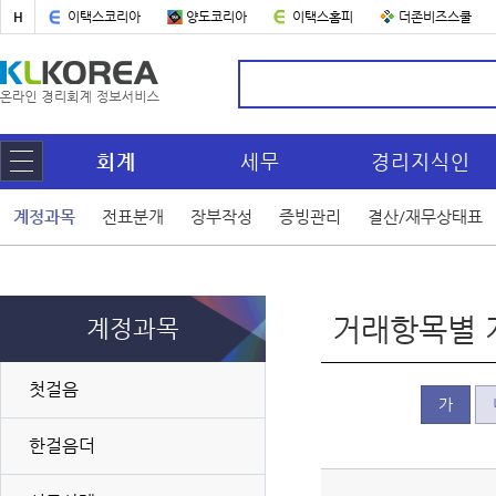
H
이택스코리아
양도코리아
이택스홈피
더존비즈스쿨
회계
세무
경리지식인
계정과목
전표분개
장부작성
증빙관리
결산/재무상태표
거래항목별 
계정과목
첫걸음
가
한걸음더