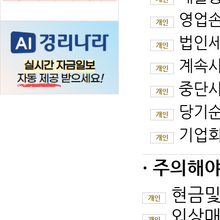
영업
개인
법인
개인
계속
개인
중단
개인
당기
개인
기업회
개인
· 주의해
현금
개인
외상매
개인