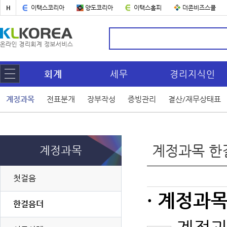
H
이택스코리아
양도코리아
이택스홈피
더존비즈스쿨
회계
세무
경리지식인
계정과목
전표분개
장부작성
증빙관리
결산/재무상태표
계정과목 한
계정과목
첫걸음
· 계정과
한걸음더