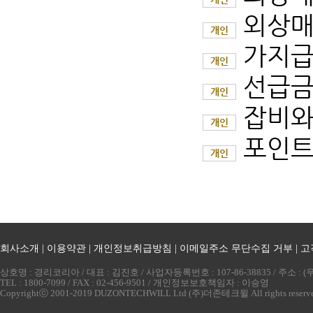
외상매
개인
가지급
개인
선급금
개인
잡비와
개인
포인트
개인
회사소개
|
이용약관
|
개인정보취급방침
|
이메일주소 무단수집 거부
|
고
상호명 : 경리코리아 / 대표 : 김진호 / 사업자등록번호 : 107-86-38835 / 주소 
TEL : 1800-7099 / FAX : 02-456-9501 / 개인정보보호책임자 : 이승영
Copyrightⓒ 2001-2019 DUZONTECHWILL Ltd (주)더존테크윌 All rights reserv