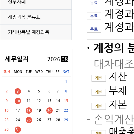
계정과
실무사례
무료
계정과
무료
계정과목 분류표
[8월 31일(월)]
개별소비세(농특세·교육세 포함) 신고납부(유류 등)
계정과
무료
거래항목별 계정과목
[8월 31일(월)]
교통·에너지·환경세(교육세 포함) 신고납부
· 계정의 
[8월 31일(월)]
증권거래세 신고납부(전자등록기관 등·금융투자업자 제외)
[8월 31일(월)]
교육세(금융·보험업자) 중간예납
세무일지
2026
08
- 대차대
[8월 31일(월)]
주민세(지방교육세 포함) 납부
SUN
MON
TUE
WED
THU
FRI
SAT
자산
개인
[8월 31일(월)]
주민세(지방교육세 포함) 신고납부 등
1
부채
2
4
5
6
7
8
3
개인
9
11
12
13
14
15
10
자본
개인
16
17
19
21
22
18
20
- 손익계
23
24
26
27
28
29
25
매출
30
31
개인