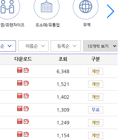
점/프랜차이즈
도소매/유통업
무역
미용/메이크업
다운로드
조회
구분
6,348
개인
1,521
개인
1,402
개인
1,309
무료
1,249
개인
1,154
개인