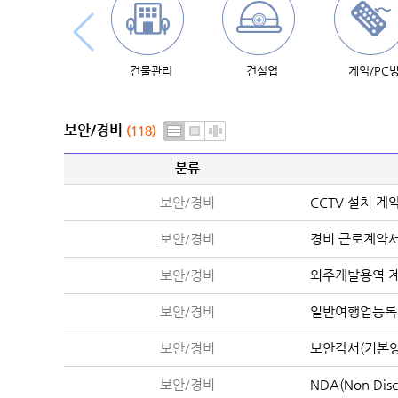
건물관리
건설업
게임/PC
보안/경비
(118)
분류
보안/경비
CCTV 설치 계
보안/경비
경비 근로계약
보안/경비
외주개발용역 계
보안/경비
일반여행업등록
보안/경비
보안각서(기본양
보안/경비
NDA(Non Dis