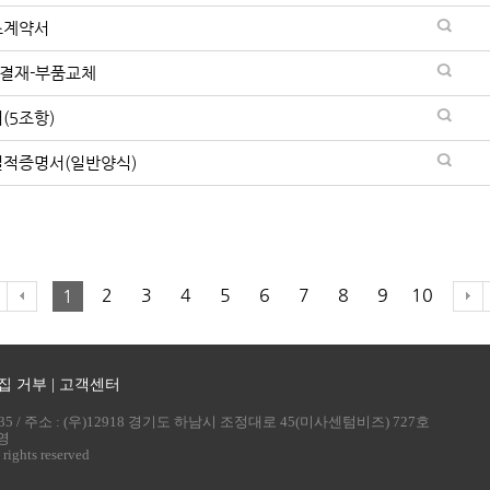
소계약서
부결재-부품교체
(5조항)
실적증명서(일반양식)
2
3
4
5
6
7
8
9
10
1
집 거부
|
고객센터
835 / 주소 : (우)12918 경기도 하남시 조정대로 45(미사센텀비즈) 727호
승영
hts reserved