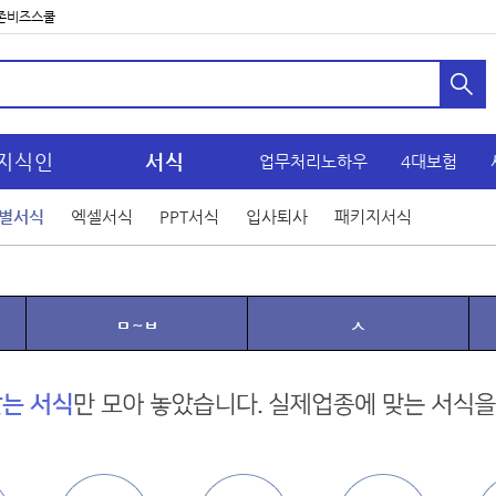
존비즈스쿨
지식인
서식
업무처리노하우
4대보험
별서식
엑셀서식
PPT서식
입사퇴사
패키지서식
ㅁ~ㅂ
ㅅ