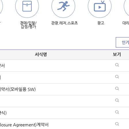
방
경매/입찰/
관광,레저,스포츠
광고
대리
감정/평가
서식명
보기
약서
서
약서(모바일용 SW)
식)
closure Agreement)계약서