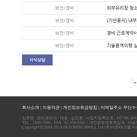
보안/경비
외부유리창 청
보안/경비
(기안용지) 내
보안/경비
경비 근로계약서
보안/경비
기술용역이행 
서식상담
회사소개
|
이용약관
|
개인정보취급방침
|
이메일주소 무단수
상호명 : 경리코리아 / 대표 : 김진호 / 사업자등록번호 : 107-86-38
TEL : 1800-7099 / FAX : 02-456-9501 / 개인정보보호책임자 : 이
Copyrightⓒ 2001-2019 DUZONTECHWILL Ltd (주)더존테크윌 All rig