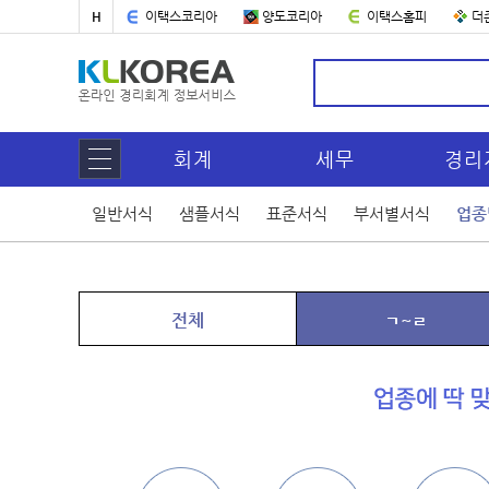
H
이택스코리아
양도코리아
이택스홈피
더
회계
세무
경리
일반서식
샘플서식
표준서식
부서별서식
업종
전체
ㄱ~ㄹ