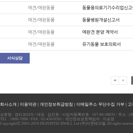
애견/애완동물
동물용의료기기수리업신고
애견/애완동물
동물병원개설신고서
애견/애완동물
애완견 분양 계약서
애견/애완동물
유기동물 보호의뢰서
서식상담
회사소개
|
이용약관
|
개인정보취급방침
|
이메일주소 무단수집 거부
|
고
상호명 : 경리코리아 / 대표 : 김진호 / 사업자등록번호 : 107-86-38835 / 주소 
TEL : 1800-7099 / FAX : 02-456-9501 / 개인정보보호책임자 : 이승영
Copyrightⓒ 2001-2019 DUZONTECHWILL Ltd (주)더존테크윌 All rights reserv