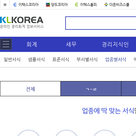
H
이택스코리아
양도코리아
이택스홈피
더존비즈스쿨
회계
세무
경리지식인
일반서식
샘플서식
표준서식
부서별서식
업종별서식
전체
ㄱ~ㄹ