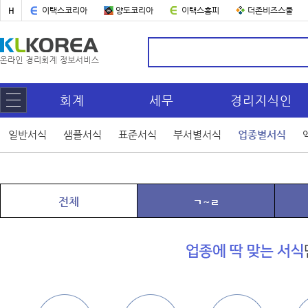
H
이택스코리아
양도코리아
이택스홈피
더존비즈스쿨
회계
세무
경리지식인
일반서식
샘플서식
표준서식
부서별서식
업종별서식
전체
ㄱ~ㄹ