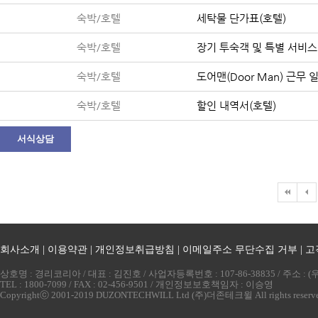
숙박/호텔
세탁물 단가표(호텔)
숙박/호텔
장기 투숙객 및 특별 서비스
숙박/호텔
도어맨(Door Man) 근무 
숙박/호텔
할인 내역서(호텔)
서식상담
회사소개
|
이용약관
|
개인정보취급방침
|
이메일주소 무단수집 거부
|
고
상호명 : 경리코리아 / 대표 : 김진호 / 사업자등록번호 : 107-86-38835 / 주소 
TEL : 1800-7099 / FAX : 02-456-9501 / 개인정보보호책임자 : 이승영
Copyrightⓒ 2001-2019 DUZONTECHWILL Ltd (주)더존테크윌 All rights reserv