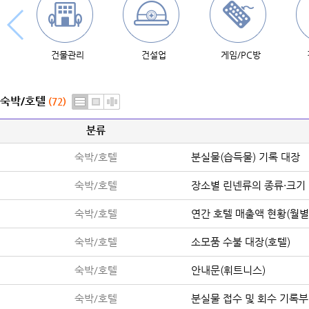
건물관리
건설업
게임/PC방
숙박/호텔
(72)
분류
숙박/호텔
분실물(습득물) 기록 대장
숙박/호텔
장소별 린넨류의 종류·크기
숙박/호텔
연간 호텔 매출액 현황(월별
숙박/호텔
소모품 수불 대장(호텔)
숙박/호텔
안내문(휘트니스)
숙박/호텔
분실물 접수 및 회수 기록부