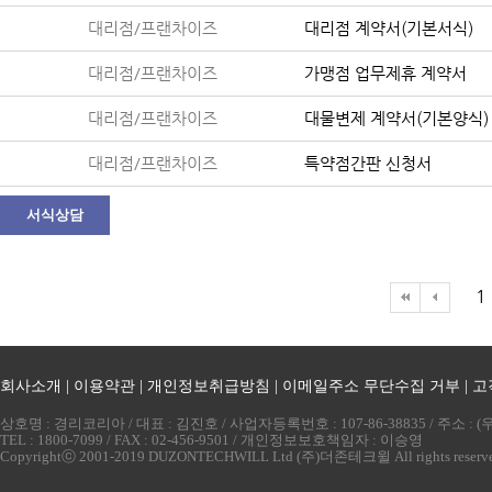
대리점/프랜차이즈
대리점 계약서(기본서식)
대리점/프랜차이즈
가맹점 업무제휴 계약서
대리점/프랜차이즈
대물변제 계약서(기본양식)
대리점/프랜차이즈
특약점간판 신청서
서식상담
1
회사소개
|
이용약관
|
개인정보취급방침
|
이메일주소 무단수집 거부
|
고
상호명 : 경리코리아 / 대표 : 김진호 / 사업자등록번호 : 107-86-38835 / 주소 
TEL : 1800-7099 / FAX : 02-456-9501 / 개인정보보호책임자 : 이승영
Copyrightⓒ 2001-2019 DUZONTECHWILL Ltd (주)더존테크윌 All rights reserv