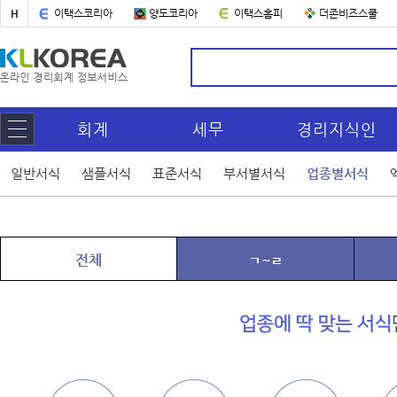
H
이택스코리아
양도코리아
이택스홈피
더존비즈스쿨
회계
세무
경리지식인
일반서식
샘플서식
표준서식
부서별서식
업종별서식
전체
ㄱ~ㄹ